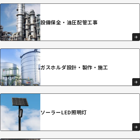
設備保全・
油圧配管
工事
ガスホルダ
設計・
製作・施工
ソーラー
LED
照明灯