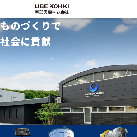
ものづくりで
社会に貢献
企業情
サステ
採用情
事業案内
代表挨拶／理
採用情報
サステナビリ
会社概要／沿
宇部興機の仕
SDGsの取組
グループ会社
働く環境
各種方針
念
ティ
革
事
み
報
ナビリ
報
企業情報
サステナビリティ
ティ
Company
Recruit
施工実績
保有資格
社員インタビ
工場設備
募集要項・エ
調達・協力会
採用情報
Sustainability
ュー
ントリー
社
お問い合わせ
お知らせ
facebook
instagram