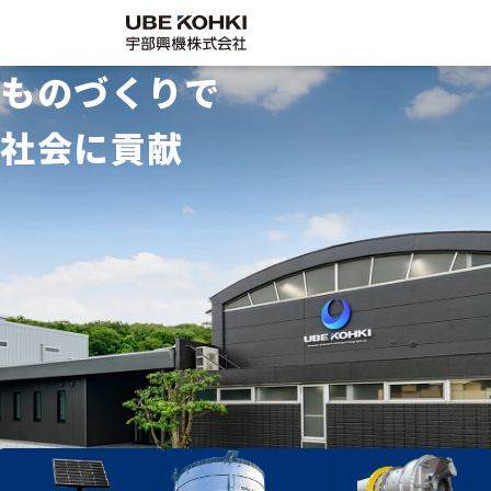
ものづくりで
社会に貢献
企業情
サステ
採用情
事業案内
代表挨拶／理
採用情報
サステナビリ
会社概要／沿
宇部興機の仕
SDGsの取組
グループ会社
働く環境
各種方針
念
ティ
革
事
み
報
ナビリ
報
企業情報
サステナビリティ
ティ
Company
Recruit
施工実績
保有資格
社員インタビ
工場設備
募集要項・エ
調達・協力会
採用情報
Sustainability
ュー
ントリー
社
お問い合わせ
お知らせ
facebook
instagram