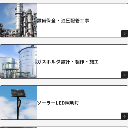
設備保全・
油圧配管
工事
ガスホルダ
設計・
製作・施工
ソーラー
LED
照明灯