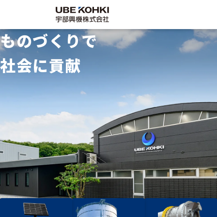
ものづくりで
社会に貢献
企業情
サステ
採用情
事業案内
代表挨拶／理
採用情報
サステナビリ
会社概要／沿
宇部興機の仕
SDGsの取組
グループ会社
働く環境
各種方針
念
ティ
革
事
み
報
ナビリ
報
企業情報
サステナビリティ
ティ
Company
Recruit
施工実績
保有資格
社員インタビ
工場設備
募集要項・エ
調達・協力会
採用情報
Sustainability
ュー
ントリー
社
お問い合わせ
お知らせ
facebook
instagram