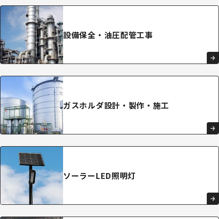
設備保全・
油圧配管
工事
ガスホルダ
設計・
製作・施工
ソーラー
LED
照明灯