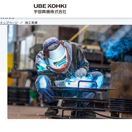
施工実績
Works
トップページ
施工実績
企業情
サステ
採用情
事業案内
代表挨拶／理
採用情報
サステナビリ
会社概要／沿
宇部興機の仕
SDGsの取組
グループ会社
働く環境
各種方針
念
ティ
革
事
み
報
ナビリ
報
企業情報
サステナビリティ
ティ
Company
Recruit
施工実績
保有資格
社員インタビ
工場設備
募集要項・エ
調達・協力会
採用情報
Sustainability
ュー
ントリー
社
お問い合わせ
お知らせ
facebook
instagram