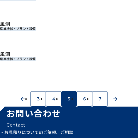
風洞
産業機械・プラント設備
風洞
産業機械・プラント設備
3
4
5
6
7
prev
next
お問い合わせ
Contact
お見積りについてのご依頼、ご相談