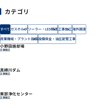
個人情報保護方針
Copyright © 2026 Ube Kohki Co.,ltd. All Rights Reserved.
カテゴリ
すべて
ガスホルダ
ソーラー・LED関連
工事施工
海外調達
産業機械・プラント設備
設備保全・油圧配管工事
小野田焼却場
工事施工
真締川ダム
工事施工
東部浄化センター
工事施工