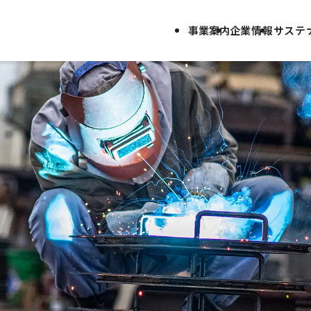
事業案内
企業情報
サステ
会社概要／沿革
SDGsの取組み
宇部興機の仕事
グ
各
働
事業案内
企業情報
サステナ
工事施工
代表挨拶／
理念
SDGsの
取
産業機械・
会社概要／
沿革
各種方針
工場設備
募集要項・エントリー
調
プラント設備製作
グループ
会社
設備保全・
油圧配管工事
保有資格
ガスホルダ設計・
工場設備
製作・施工
調達・
協力会社
ソーラー
LED照明灯
海外調達
採用情報
採用
トップ
宇部興機の
働く環境