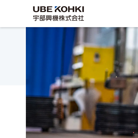
施工実績
Works
企業情報
サステナビリテ
採用情報
代表挨拶／理念
サステナビリティ
採用情報
ィ
Company
Recruit
保有資格
社員インタビュー
Sustainability