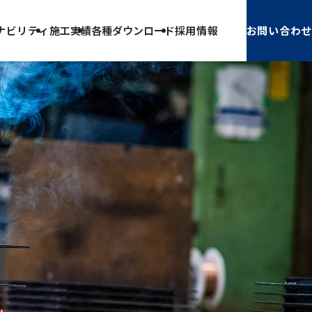
トップページ
施工実績
ナ
ビリティ
施工実績
各種
ダウンロード
採用情報
お問い
合わせ
ループ会社
種方針
く環境
ビリティ
施工実績
組み
達・協力会社
お問い合わせ
お知らせ
仕事