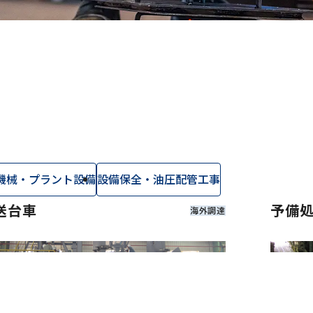
社員
インタ
募集要項・
護方針
Copyrigh
機械・プラント設備
設備保全・油圧配管工事
送台車
予備
海外調達