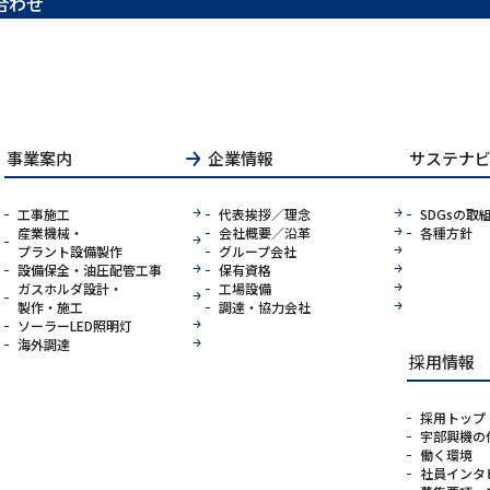
合わせ
事業案内
企業情報
サステナ
工事施工
代表挨拶／
理念
SDGsの
取
産業機械・
会社概要／
沿革
各種方針
プラント設備製作
グループ
会社
設備保全・
油圧配管工事
保有資格
ガスホルダ設計・
工場設備
製作・施工
調達・
協力会社
ソーラー
LED照明灯
海外調達
採用情報
採用
トップ
宇部興機の
働く環境
社員
インタ