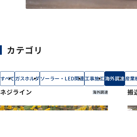
カテゴリ
facebook
instagram
個人情報保
すべて
ガスホルダ
ソーラー・LED関連
工事施工
海外調達
産業
ネジライン
搬
海外調達